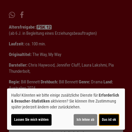
Altersfreigabe:
(ab 6 J. in Begleitung eines Erziehungsbeauftragten)
Laufzeit:
ca. 100 min.
Originaltitel:
The Way, My Way
Darsteller:
Chris Haywood, Jennifer Cluff, Laura Lakshmi, Pia
Thunderbolt,
Regie:
Bill Bennett
Drehbuch:
Bill Bennett
Genre:
Drama
Land:
Australien 2024
Hallo! Könnten wir bitte einige zusätzliche Dienste für
Erforderlich
Inhalte zum Teil von
& Besucher-Statistiken
aktivieren? Sie können Ihre Zustimmung
später jederzeit ändern oder zurückziehen.
© CINEPROG ...macht Lust auf Ihr Kino!
Lassen Sie mich wählen
Ich lehne ab
Das ist ok
Möchten Sie von
Youtube (Trailer ansehen)
bereitgestellte