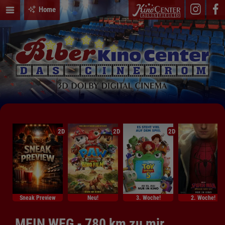
Home
2D
2D
2D
Sneak Preview
Neu!
3. Woche!
2. Woche!
MEIN WEG - 780 km zu mir