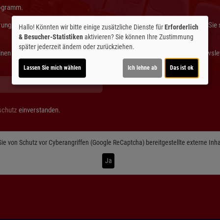
rogramm.
ärung, dass Sie mit dem Bezug des Newsletters einverstanden sind. Sobald Sie
Hallo! Könnten wir bitte einige zusätzliche Dienste für
Erforderlich
& Besucher-Statistiken
aktivieren? Sie können Ihre Zustimmung
später jederzeit ändern oder zurückziehen.
inen entsprechenden Link für die Stornierung finden Sie am Ende jedes Newsl
Lassen Sie mich wählen
Ich lehne ab
Das ist ok
schutz
einverstanden.
Sie von
Schutz vor Cyberangriffen (Google ReCaptcha)
bereitgestellte externe Inh
Ja