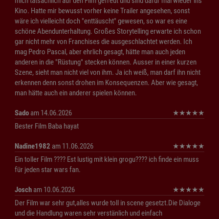
mich tatsächlich auf den Film gefreut und sind dafür mal wieder ins
Kino. Hatte mir bewusst vorher keine Trailer angesehen, sonst
wäre ich vielleicht doch "enttäuscht" gewesen, so war es eine
schöne Abendunterhaltung. Großes Storytelling erwarte ich schon
gar nicht mehr von Franchises die ausgeschlachtet werden. Ich
mag Pedro Pascal, aber ehrlich gesagt, hätte man auch jeden
anderen in die "Rüstung" stecken können. Ausser in einer kurzen
Szene, sieht man nicht viel von ihm. Ja ich weiß, man darf ihn nicht
erkennen denn sonst drohen im Konsequenzen. Aber wie gesagt,
man hätte auch ein anderer spielen können.
Sado
am 14.06.2026
★
★
★
★
★
Bester Film Baba hayat
Nadine1982
am 11.06.2026
★
★
★
★
★
Ein toller Film ???? Est lustig mit klein grogu???? ich finde ein muss
für jeden star wars fan.
Josch
am 10.06.2026
★
★
★
★
★
Der Film war sehr gut,alles wurde toll in scene gesetzt.Die Dialoge
und die Handlung waren sehr verstänlich und einfach