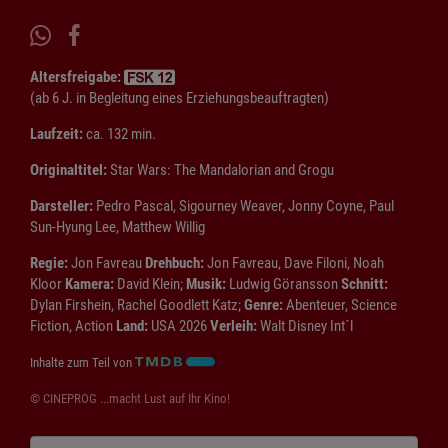
Altersfreigabe:
(ab 6 J. in Begleitung eines Erziehungsbeauftragten)
Laufzeit:
ca. 132 min.
Originaltitel:
Star Wars: The Mandalorian and Grogu
Darsteller:
Pedro Pascal, Sigourney Weaver, Jonny Coyne, Paul
Sun-Hyung Lee, Matthew Willig
Regie:
Jon Favreau
Drehbuch:
Jon Favreau, Dave Filoni, Noah
Kloor
Kamera:
David Klein;
Musik:
Ludwig Göransson
Schnitt:
Dylan Firshein, Rachel Goodlett Katz;
Genre:
Abenteuer, Science
Fiction, Action
Land:
USA 2026
Verleih:
Walt Disney Int´l
Inhalte zum Teil von
© CINEPROG ...macht Lust auf Ihr Kino!