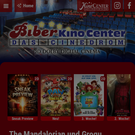
Home
2D
2D
2D
Sneak Preview
Neu!
3. Woche!
2. Woche!
The Mandalorian und Grogu